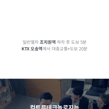
일반열차
조치원역
하차 후 도보 5분
KTX 오송역
에서 대중교통+도보 20분
컴트루테크놀로지는