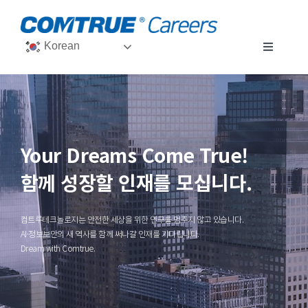
Skip
to
content
Korean
Toggle
Navigat
직무 소개
개발 환경
개발부
Your Dreams Come True!
직원 인터뷰
사업부
함께 성장할 인재를 모십니다.
채용 공고
기술지원부
컴트루테크놀로지는 안전한 세상을 위한 연구를 멈추지 않고 있습니다.
AI·정보보안의 새 역사를 함께 써나갈 인재를 기다립니다.
Dream with Comtrue.
FAQ
경영지원부