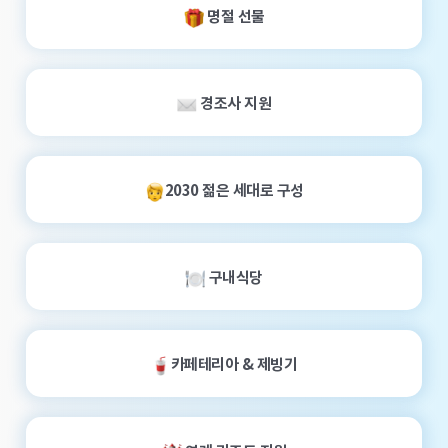
명절 선물
경조사 지원
2030 젊은 세대로 구성
구내식당
카페테리아 & 제빙기